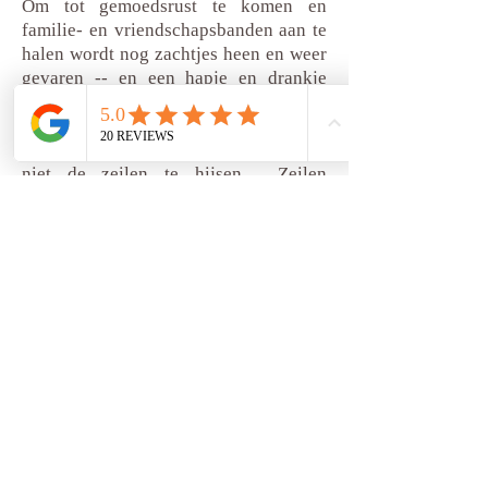
Om tot gemoedsrust te komen en
familie- en vriendschapsbanden aan te
halen wordt nog zachtjes heen en weer
gevaren -- en een hapje en drankje
aangeboden -- volgens afgesproken
tijd variërend van enkele minuten tot
meer dan een uur. Er is keuze al dan
niet de zeilen te hijsen. Zeilen
ontspant het hart.
Het binnenvaren van de haven sluit de
ceremonie af. Bij het verlaten van het
schip worden nog exacte geografische
coördinaten van de neerlating
meegegeven wat de mogelijkheid biedt
die plaats aan te merken op Google
Maps. En om verjaardagen of andere
herinneringsmomenten samen met ons
of eigen boot te organiseren