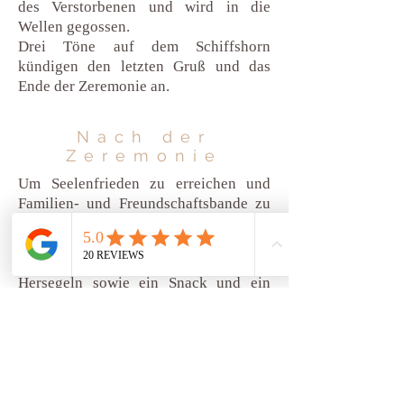
des Verstorbenen und wird in die
Wellen gegossen.
Drei Töne auf dem Schiffshorn
kündigen den letzten Gruß und das
Ende der Zeremonie an.
Nach der
Zeremonie
Um Seelenfrieden zu erreichen und
Familien- und Freundschaftsbande zu
stärken, wird zu einer vereinbarten Zeit
von einigen Minuten bis zu mehr als
einer Stunde ein sanftes Hin- und
Hersegeln sowie ein Snack und ein
Getränk angeboten. Man hat die Wahl,
ob man die Segel hisst oder nicht.
Segeln entspannt das Herz.
Die Einfahrt in den Hafen beschließt
die Zeremonie. Beim Verlassen des